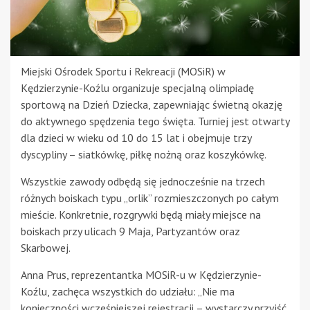
Miejski Ośrodek Sportu i Rekreacji (MOSiR) w
Kędzierzynie-Koźlu organizuje specjalną olimpiadę
sportową na Dzień Dziecka, zapewniając świetną okazję
do aktywnego spędzenia tego święta. Turniej jest otwarty
dla dzieci w wieku od 10 do 15 lat i obejmuje trzy
dyscypliny – siatkówkę, piłkę nożną oraz koszykówkę.
Wszystkie zawody odbędą się jednocześnie na trzech
różnych boiskach typu „orlik” rozmieszczonych po całym
mieście. Konkretnie, rozgrywki będą miały miejsce na
boiskach przy ulicach 9 Maja, Partyzantów oraz
Skarbowej.
Anna Prus, reprezentantka MOSiR-u w Kędzierzynie-
Koźlu, zachęca wszystkich do udziału: „Nie ma
konieczności wcześniejszej rejestracji – wystarczy przyjść