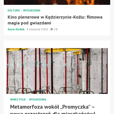
KULTURA
WYDARZENIA
Kino plenerowe w Kędzierzynie-Koźlu: filmowa
magia pod gwiazdami
Anna Dudek
3 sierpnia 2026
28
INWESTYCJE
WYDARZENIA
Metamorfoza wokół „Promyczka” –
nowa przestrzeń dla mieszkańców!