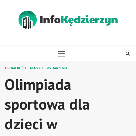
Skip
to
content
PRIMARY
MENU
AKTUALNOŚCI
MIASTO
WYDARZENIA
Olimpiada
sportowa dla
dzieci w