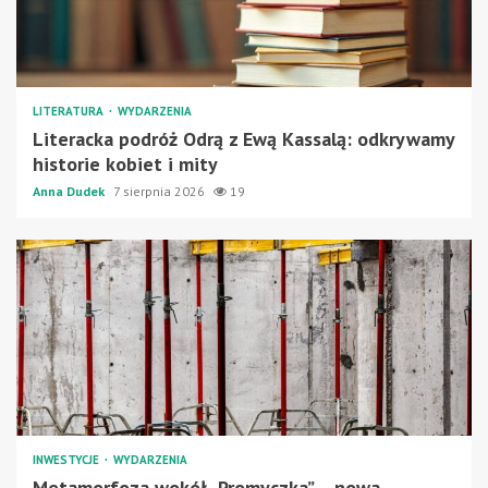
LITERATURA
WYDARZENIA
Literacka podróż Odrą z Ewą Kassalą: odkrywamy
historie kobiet i mity
Anna Dudek
7 sierpnia 2026
19
INWESTYCJE
WYDARZENIA
Metamorfoza wokół „Promyczka” – nowa