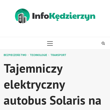
Skip
to
content
PRIMARY
MENU
BEZPIECZEŃSTWO
TECHNOLOGIE
TRANSPORT
Tajemniczy
elektryczny
autobus Solaris na