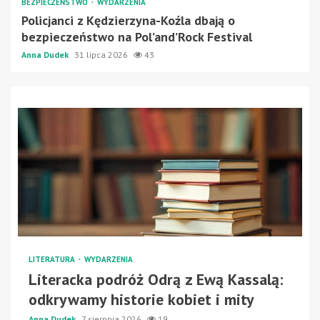
BEZPIECZEŃSTWO
WYDARZENIA
Policjanci z Kędzierzyna-Koźla dbają o
bezpieczeństwo na Pol’and’Rock Festival
Anna Dudek
31 lipca 2026
43
LITERATURA
WYDARZENIA
Literacka podróż Odrą z Ewą Kassalą:
odkrywamy historie kobiet i mity
Anna Dudek
7 sierpnia 2026
19