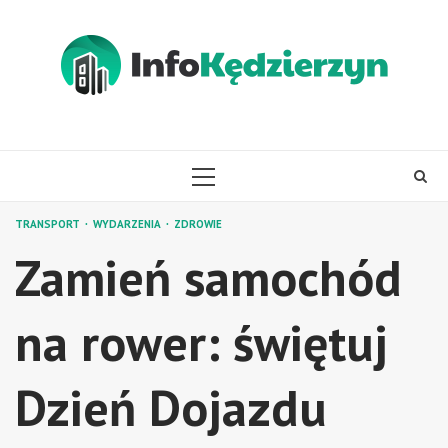
Skip
to
content
PRIMARY
MENU
TRANSPORT
WYDARZENIA
ZDROWIE
Zamień samochód
na rower: świętuj
Dzień Dojazdu