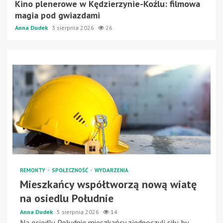
Kino plenerowe w Kędzierzynie-Koźlu: filmowa
magia pod gwiazdami
Anna Dudek
3 sierpnia 2026
26
REMONTY
SPOŁECZNOŚĆ
WYDARZENIA
Mieszkańcy współtworzą nową wiatę
na osiedlu Południe
Anna Dudek
5 sierpnia 2026
14
Na osiedlu Południe mieszkańcy zjednoczyli siły, by