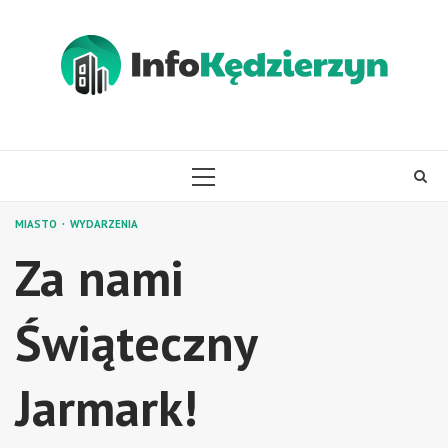
Skip
to
content
PRIMARY
MENU
MIASTO
WYDARZENIA
Za nami
Świąteczny
Jarmark!