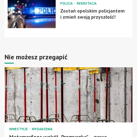
POLICJA
REKRUTACJA
Zostań opolskim policjantem
i zmień swoją przyszłość!
Nie możesz przegapić
INWESTYCJE
WYDARZENIA
Metamorfoza wokół „Promyczka” – nowa