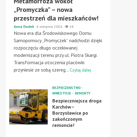
Metamorfoza wokół
„Promyczka” – nowa
przestrzeń dla mieszkańców!
Anna Dudek
6 sierpnia 2026
16
Nowa era dla Środowiskowego Domu
Samopomocy „Promyczek” nadchodzi dzięki
rozpoczęciu długo oczekiwanej
modernizacji terenu przy ul. Piotra Skargi.
Transformacja otoczenia placówki
przyniesie ze sobą szereg...
Czytaj dalej
BEZPIECZEŃSTWO
INWESTYCJE
REMONTY
Bezpieczniejsza droga
Karchów–
Borzysławice po
zakończonym
remoncie!