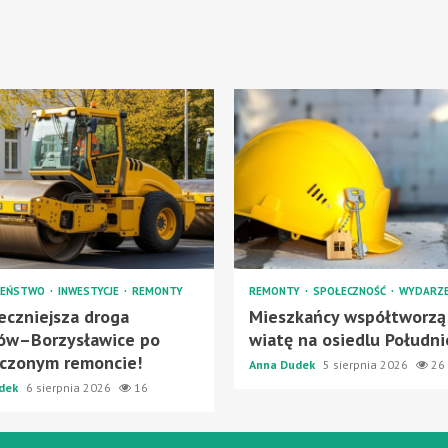
ZEŃSTWO
INWESTYCJE
REMONTY
REMONTY
SPOŁECZNOŚĆ
WYDARZE
eczniejsza droga
Mieszkańcy współtworzą
ów–Borzysławice po
wiatę na osiedlu Południ
czonym remoncie!
Anna Dudek
5 sierpnia 2026
26
dek
6 sierpnia 2026
16