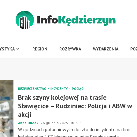
YSTYKA
REGION
ROZRYWKA
WYDARZENIA
PO
BEZPIECZEŃSTWO
INCYDENTY
POCIĄGI
Brak szyny kolejowej na trasie
Sławięcice – Rudziniec: Policja i ABW w
akcji
Anna Dudek
26 grudnia 2025
396
W godzinach południowych doszło do incydentu na linii
kolejowej nr 137, biegnącej między Sławięcicami a