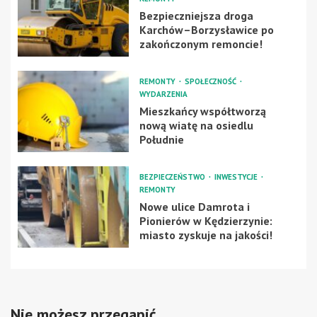
Bezpieczniejsza droga
Karchów–Borzysławice po
zakończonym remoncie!
REMONTY
SPOŁECZNOŚĆ
WYDARZENIA
Mieszkańcy współtworzą
nową wiatę na osiedlu
Południe
BEZPIECZEŃSTWO
INWESTYCJE
REMONTY
Nowe ulice Damrota i
Pionierów w Kędzierzynie:
miasto zyskuje na jakości!
Nie możesz przegapić