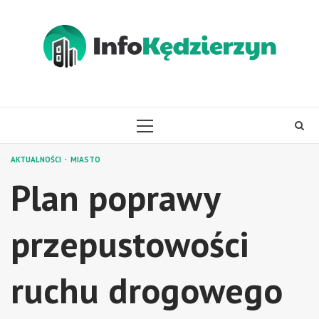
Skip
to
content
PRIMARY
MENU
AKTUALNOŚCI
MIASTO
Plan poprawy
przepustowości
ruchu drogowego