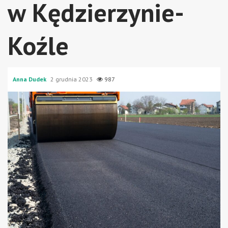
w Kędzierzynie-
Koźle
Anna Dudek
2 grudnia 2023
987