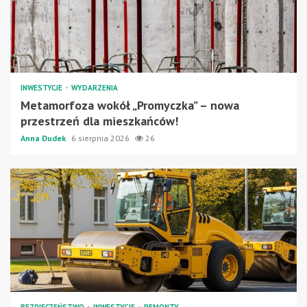
INWESTYCJE
WYDARZENIA
Metamorfoza wokół „Promyczka” – nowa
przestrzeń dla mieszkańców!
Anna Dudek
6 sierpnia 2026
26
BEZPIECZEŃSTWO
INWESTYCJE
REMONTY