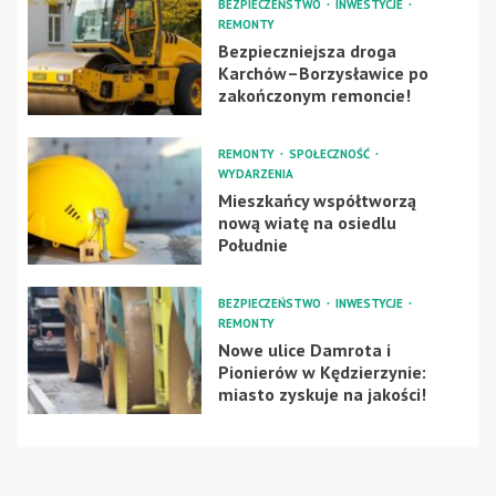
BEZPIECZEŃSTWO
INWESTYCJE
REMONTY
Bezpieczniejsza droga
Karchów–Borzysławice po
zakończonym remoncie!
REMONTY
SPOŁECZNOŚĆ
WYDARZENIA
Mieszkańcy współtworzą
nową wiatę na osiedlu
Południe
BEZPIECZEŃSTWO
INWESTYCJE
REMONTY
Nowe ulice Damrota i
Pionierów w Kędzierzynie:
miasto zyskuje na jakości!