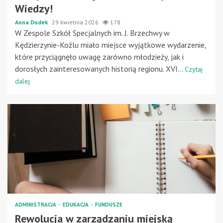
Wiedzy!
Anna Dudek
29 kwietnia 2026
178
W Zespole Szkół Specjalnych im. J. Brzechwy w
Kędzierzynie-Koźlu miało miejsce wyjątkowe wydarzenie,
które przyciągnęło uwagę zarówno młodzieży, jak i
dorosłych zainteresowanych historią regionu. XVI...
Czytaj
dalej
ADMINISTRACJA
EDUKACJA
FUNDUSZE
Rewolucja w zarządzaniu miejską