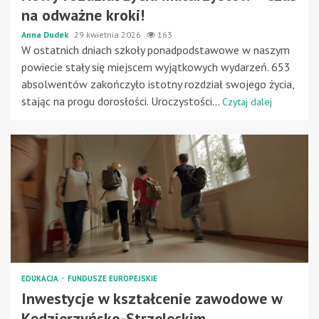
na odważne kroki!
Anna Dudek
29 kwietnia 2026
163
W ostatnich dniach szkoły ponadpodstawowe w naszym
powiecie stały się miejscem wyjątkowych wydarzeń. 653
absolwentów zakończyło istotny rozdział swojego życia,
stając na progu dorosłości. Uroczystości...
Czytaj dalej
EDUKACJA
FUNDUSZE EUROPEJSKIE
Inwestycje w kształcenie zawodowe w
Kędzierzyńsko-Strzeleckim