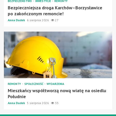
BEZPIECZEŃSTWO
INWESTYCJE
REMONTY
Bezpieczniejsza droga Karchów–Borzysławice
po zakończonym remoncie!
Anna Dudek
6 sierpnia 2026
27
REMONTY
SPOŁECZNOŚĆ
WYDARZENIA
Mieszkańcy współtworzą nową wiatę na osiedlu
Południe
Anna Dudek
5 sierpnia 2026
33