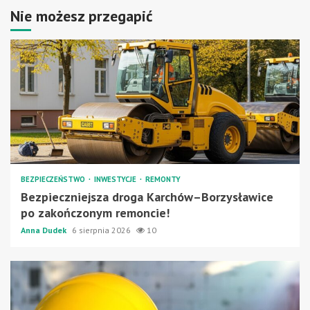
Nie możesz przegapić
BEZPIECZEŃSTWO
INWESTYCJE
REMONTY
Bezpieczniejsza droga Karchów–Borzysławice
po zakończonym remoncie!
Anna Dudek
6 sierpnia 2026
10