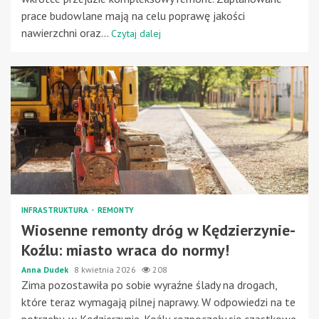
prace budowlane mają na celu poprawę jakości
nawierzchni oraz...
Czytaj dalej
INFRASTRUKTURA
REMONTY
Wiosenne remonty dróg w Kędzierzynie-
Koźlu: miasto wraca do normy!
Anna Dudek
8 kwietnia 2026
208
Zima pozostawiła po sobie wyraźne ślady na drogach,
które teraz wymagają pilnej naprawy. W odpowiedzi na te
potrzeby, w Kędzierzynie-Koźlu rozpoczęły się cząstkowe