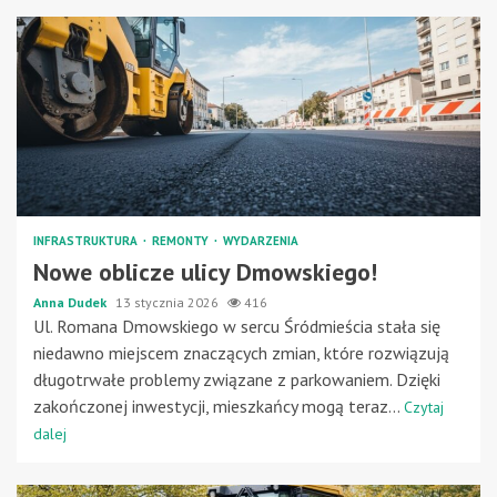
INFRASTRUKTURA
REMONTY
WYDARZENIA
Nowe oblicze ulicy Dmowskiego!
Anna Dudek
13 stycznia 2026
416
Ul. Romana Dmowskiego w sercu Śródmieścia stała się
niedawno miejscem znaczących zmian, które rozwiązują
długotrwałe problemy związane z parkowaniem. Dzięki
zakończonej inwestycji, mieszkańcy mogą teraz...
Czytaj
dalej