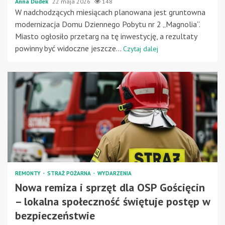
Anna Dudek
22 maja 2026
148
W nadchodzących miesiącach planowana jest gruntowna
modernizacja Domu Dziennego Pobytu nr 2 „Magnolia”.
Miasto ogłosiło przetarg na tę inwestycję, a rezultaty
powinny być widoczne jeszcze...
Czytaj dalej
REMONTY
STRAŻ POŻARNA
WYDARZENIA
Nowa remiza i sprzęt dla OSP Gościęcin
– lokalna społeczność świętuje postęp w
bezpieczeństwie